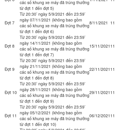
các số khung xe máy đã trúng thưởng
từ đợt 1 đến đợt 5)
Từ 20:30’ ngày 5/9/2021 đến 23:59’
ngày 07/11/2021 (không bao gồm
Đợt 7
8/11/2021
11
các số khung xe máy đã trúng thưởng
từ đợt 1 đến đợt 6)
Từ 20:30’ ngày 5/9/2021 đến 23:59’
ngày 14/11/2021 (không bao gồm
Đợt 8
15/11/2021
11
các số khung xe máy đã trúng thưởng
từ đợt 1 đến đợt 7)
Từ 20:30’ ngày 5/9/2021 đến 23:59’
ngày 21/11/2021 (không bao gồm
Đợt 9
22/11/2021
11
các số khung xe máy đã trúng thưởng
từ đợt 1 đến đợt 8)
Từ 20:30’ ngày 5/9/2021 đến 23:59’
ngày 28/11/2021 (không bao gồm
Đợt 10
29/11/2021
11
các số khung xe máy đã trúng thưởng
từ đợt 1 đến đợt 9)
Từ 20:30’ ngày 5/9/2021 đến 23:59’
ngày 05/12/2021 (không bao gồm
Đợt 11
06/12/2021
11
các số khung xe máy đã trúng thưởng
từ đợt 1 đến đợt 10)
Từ 20:30’ ngày 5/9/2021 đến 23:59’