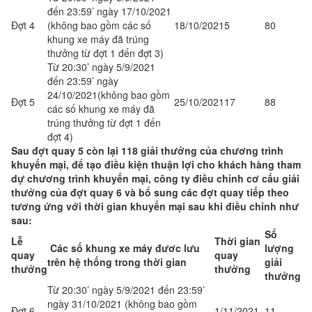
đến 23:59’ ngày 17/10/2021
Đợt 4
(không bao gồm các số
18/10/2021
5
80
khung xe máy đã trúng
thưởng từ đợt 1 đến đợt 3)
Từ 20:30’ ngày 5/9/2021
đến 23:59’ ngày
24/10/2021(không bao gồm
Đợt 5
25/10/2021
17
88
các số khung xe máy đã
trúng thưởng từ đợt 1 đến
đợt 4)
Sau đợt quay 5 còn lại 118 giải thưởng của chương trình
khuyến mại, để tạo điều kiện thuận lợi cho khách hàng tham
dự chương trình khuyến mại, công ty điều chỉnh cơ cấu giải
thưởng của đợt quay 6 và bổ sung các đợt quay tiếp theo
tương ứng với thời gian khuyến mại sau khi điều chỉnh như
sau:
Số
Lễ
Thời gian
Các số khung xe máy đươc lưu
lượng
quay
quay
trên hệ thống trong thời gian
giải
thưởng
thưởng
thưởng
Từ 20:30’ ngày 5/9/2021 đến 23:59’
ngày 31/10/2021 (không bao gồm
Đợt 6
1/11/2021
11