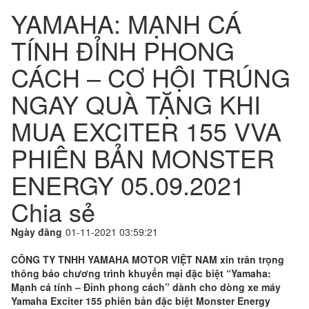
YAMAHA: MẠNH CÁ
TÍNH ĐỈNH PHONG
CÁCH – CƠ HỘI TRÚNG
NGAY QUÀ TẶNG KHI
MUA EXCITER 155 VVA
PHIÊN BẢN MONSTER
ENERGY 05.09.2021
Chia sẻ
Ngày đăng
01-11-2021 03:59:21
CÔNG TY TNHH YAMAHA MOTOR VIỆT NAM xin trân trọng
thông báo chương trình khuyến mại đặc biệt “Yamaha:
Mạnh cá tính – Đỉnh phong cách” dành cho dòng xe máy
Yamaha Exciter 155 phiên bản đặc biệt Monster Energy