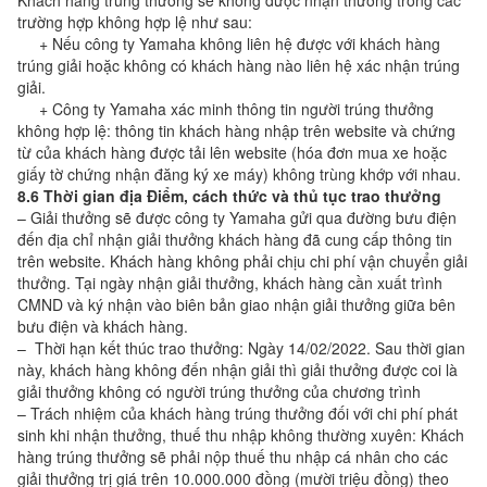
trường hợp không hợp lệ như sau:
+ Nếu công ty Yamaha không liên hệ được với khách hàng
trúng giải hoặc không có khách hàng nào liên hệ xác nhận trúng
giải.
+ Công ty Yamaha xác minh thông tin người trúng thưởng
không hợp lệ: thông tin khách hàng nhập trên website và chứng
từ của khách hàng được tải lên website (hóa đơn mua xe hoặc
giấy tờ chứng nhận đăng ký xe máy) không trùng khớp với nhau.
8.6 Thời gian địa Điểm, cách thức và thủ tục trao thưởng
– Giải thưởng sẽ được công ty Yamaha gửi qua đường bưu điện
đến địa chỉ nhận giải thưởng khách hàng đã cung cấp thông tin
trên website. Khách hàng không phải chịu chi phí vận chuyển giải
thưởng. Tại ngày nhận giải thưởng, khách hàng cần xuất trình
CMND và ký nhận vào biên bản giao nhận giải thưởng giữa bên
bưu điện và khách hàng.
– Thời hạn kết thúc trao thưởng: Ngày
14/02/2022
. Sau thời gian
này, khách hàng không đến nhận giải thì giải thưởng được coi là
giải thưởng không có người trúng thưởng của chương trình
– Trách nhiệm của khách hàng trúng thưởng đối với chi phí phát
sinh khi nhận thưởng, thuế thu nhập không thường xuyên: Khách
hàng trúng thưởng sẽ phải nộp thuế thu nhập cá nhân cho các
giải thưởng trị giá trên 10.000.000 đồng (mười triệu đồng) theo