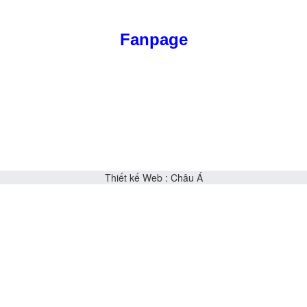
Fanpage
Thiết kế Web
:
Châu Á