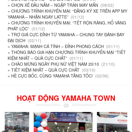
» CHỌN XẾ ĐẦU NĂM – NGẬP TRÀN MAY MẮN
(08/02)
» CHƯƠNG TRÌNH KHUYẾN MẠI: “ĐĂNG KÝ XE TRÊN APP MY
YAMAHA – NHẬN NGAY LATTE”
(01/12)
» CHƯƠNG TRÌNH KHUYẾN MẠI: “TẾT RỘN RÀNG, HỔ VÀNG
PHÁT LỘC”
(01/12)
» TRỢ GIÁ CỰC ĐỈNH TỪ YAMAHA – CHUNG TAY ĐÁNH BAY
ĐẠI DỊCH
(02/11)
» YAMAHA: MẠNH CÁ TÍNH – ĐỈNH PHONG CÁCH
(01/11)
» THÔNG BÁO GIA HẠN CHƯƠNG TRÌNH KHUYẾN MẠI “TIẾT
KIỆM NHẤT – QUÀ CỰC CHẤT”
(01/11)
» CHÀO MỪNG NGÀY PHỤ NỮ VIỆT NAM 20/10
(21/10)
» TIẾT KIỆM NHẤT – QUÀ CỰC CHẤT
(03/10)
» HÈ CỰC BỐC, CÙNG YAMAHA TĂNG TỐC!
(02/06)
HOẠT ĐỘNG YAMAHA TOWN