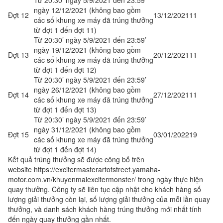
ngày 12/12/2021 (không bao gồm
Đợt 12
13/12/2021
11
các số khung xe máy đã trúng thưởng
từ đợt 1 đến đợt 11)
Từ 20:30’ ngày 5/9/2021 đến 23:59’
ngày 19/12/2021 (không bao gồm
Đợt 13
20/12/2021
11
các số khung xe máy đã trúng thưởng
từ đợt 1 đến đợt 12)
Từ 20:30’ ngày 5/9/2021 đến 23:59’
ngày 26/12/2021 (không bao gồm
Đợt 14
27/12/2021
11
các số khung xe máy đã trúng thưởng
từ đợt 1 đến đợt 13)
Từ 20:30’ ngày 5/9/2021 đến 23:59’
ngày 31/12/2021 (không bao gồm
Đợt 15
03/01/2022
19
các số khung xe máy đã trúng thưởng
từ đợt 1 đến đợt 14)
Kết quả trúng thưởng sẽ được công bố trên
website
https://excitermasterartofstreet.yamaha-
motor.com.vn/khuyenmaiexcitermonster/
trong ngày thực hiện
quay thưởng. Công ty sẽ liên tục cập nhật cho khách hàng số
lượng giải thưởng còn lại, số lượng giải thưởng của mỗi lần quay
thưởng, và danh sách khách hàng trúng thưởng mới nhất tính
đến ngày quay thưởng gần nhất.