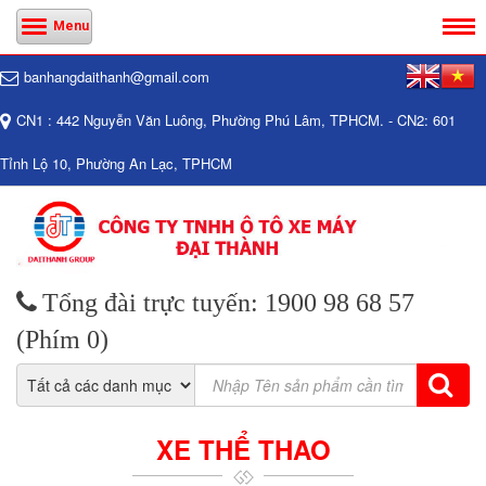
Menu
banhangdaithanh@gmail.com
CN1 : 442 Nguyễn Văn Luông, Phường Phú Lâm, TPHCM. - CN2: 601
Tỉnh Lộ 10, Phường An Lạc, TPHCM
Tổng đài trực tuyến: 1900 98 68 57
(Phím 0)
XE THỂ THAO