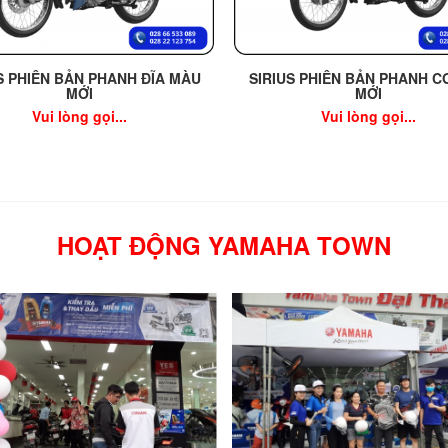
S PHIÊN BẢN PHANH ĐĨA MÀU
SIRIUS PHIÊN BẢN PHANH C
MỚI
MỚI
Vui lòng gọi...
Vui lòng gọi...
HOẠT ĐỘNG YAMAHA TOWN