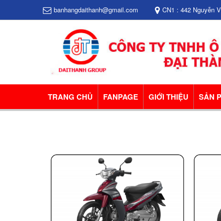
banhangdaithanh@gmail.com
CN1 : 442 Nguyễn 
TRANG CHỦ
FANPAGE
GIỚI THIỆU
SẢN 