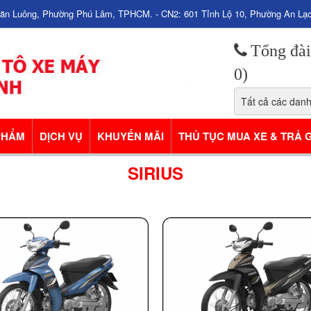
Văn Luông, Phường Phú Lâm, TPHCM. - CN2: 601 Tỉnh Lộ 10, Phường An L
Tổng đài
0)
PHẨM
DỊCH VỤ
KHUYẾN MÃI
THỦ TỤC MUA XE & TRẢ 
SIRIUS