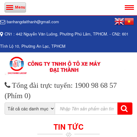
Menu
banhangdaithanh@gmail.com
CN1 : 442 Nguyễn Văn Luông, Phường Phú Lâm, TPHCM. - CN2: 601
Tỉnh Lộ 10, Phường An Lạc, TPHCM
Tổng đài trực tuyến: 1900 98 68 57
(Phím 0)
TIN TỨC