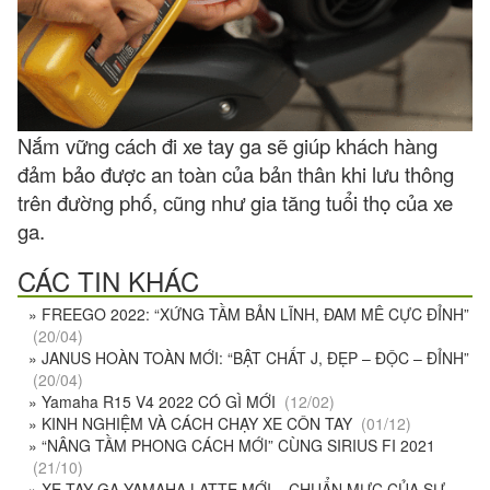
Nắm vững cách đi xe tay ga sẽ giúp khách hàng
đảm bảo được an toàn của bản thân khi lưu thông
trên đường phố, cũng như gia tăng tuổi thọ của xe
ga.
CÁC TIN KHÁC
» FREEGO 2022: “XỨNG TẦM BẢN LĨNH, ĐAM MÊ CỰC ĐỈNH”
(20/04)
» JANUS HOÀN TOÀN MỚI: “BẬT CHẤT J, ĐẸP – ĐỘC – ĐỈNH”
(20/04)
» Yamaha R15 V4 2022 CÓ GÌ MỚI
(12/02)
» KINH NGHIỆM VÀ CÁCH CHẠY XE CÔN TAY
(01/12)
» “NÂNG TẦM PHONG CÁCH MỚI” CÙNG SIRIUS FI 2021
(21/10)
» XE TAY GA YAMAHA LATTE MỚI – CHUẨN MỰC CỦA SỰ