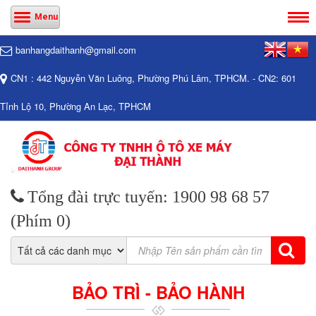
Menu
banhangdaithanh@gmail.com
CN1 : 442 Nguyễn Văn Luông, Phường Phú Lâm, TPHCM. - CN2: 601
Tỉnh Lộ 10, Phường An Lạc, TPHCM
Tổng đài trực tuyến: 1900 98 68 57
(Phím 0)
BẢO TRÌ - BẢO HÀNH