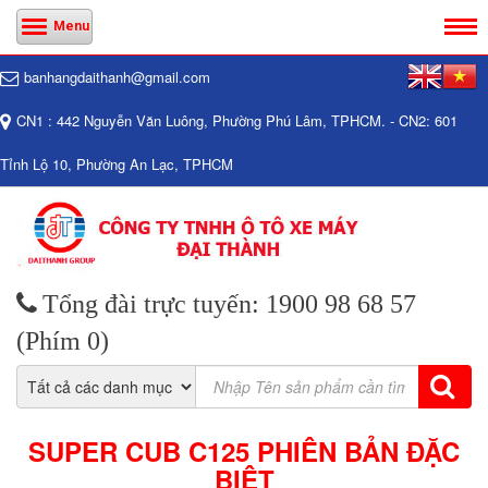
Menu
banhangdaithanh@gmail.com
CN1 : 442 Nguyễn Văn Luông, Phường Phú Lâm, TPHCM. - CN2: 601
Tỉnh Lộ 10, Phường An Lạc, TPHCM
Tổng đài trực tuyến: 1900 98 68 57
(Phím 0)
SUPER CUB C125 PHIÊN BẢN ĐẶC
BIỆT