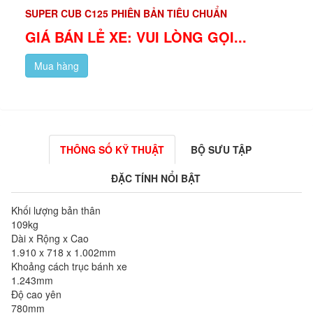
SUPER CUB C125 PHIÊN BẢN TIÊU CHUẨN
GIÁ BÁN LẺ XE: VUI LÒNG GỌI...
Mua hàng
THÔNG SỐ KỸ THUẬT
BỘ SƯU TẬP
ĐẶC TÍNH NỔI BẬT
Khối lượng bản thân
109kg
Dài x Rộng x Cao
1.910 x 718 x 1.002mm
Khoảng cách trục bánh xe
1.243mm
Độ cao yên
780mm