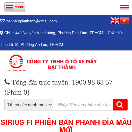
Menu
banhangdaithanh@gmail.com
CN1 : 442 Nguyễn Văn Luông, Phường Phú Lâm, TPHCM. - CN2: 601
Tỉnh Lộ 10, Phường An Lạc, TPHCM
Tổng đài trực tuyến: 1900 98 68 57
(Phím 0)
SIRIUS FI PHIÊN BẢN PHANH ĐĨA MÀU
MỚI