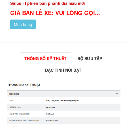
Sirius FI phiên bản phanh đĩa màu mới
GIÁ BÁN LẺ XE: VUI LÒNG GỌI...
Mua hàng
THÔNG SỐ KỸ THUẬT
BỘ SƯU TẬP
ĐẶC TÍNH NỔI BẬT