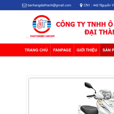
banhangdaithanh@gmail.com
CN1 : 442 Nguyễn 
TRANG CHỦ
FANPAGE
GIỚI THIỆU
SẢN 