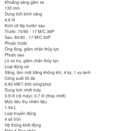
Khoảng sáng gầm xe
133 mm
Dung tích bình xăng
4,6 lít
Kích cỡ lớp trước/ sau
Trước: 70/90 - 17 M/C 38P
Sau: 80/90 - 17 M/C 50P
Phuộc trước
Ống lồng, giảm chấn thủy lực
Phuộc sau
Lò xo trụ, giảm chấn thủy lực
Loại động cơ
Xăng, làm mát bằng không khí, 4 kỳ, 1 xy-lanh
Công suất tối đa
6,83 kW/7.500 vòng/phút
Dung tích nhớt máy
0,9 lít (rã máy); 0,7 lít (thay nhớt)
Mức tiêu thụ nhiên liệu
1.54 L
Loại truyền động
4 số tròn
Hệ thống khởi động
Điện & Đạp chân