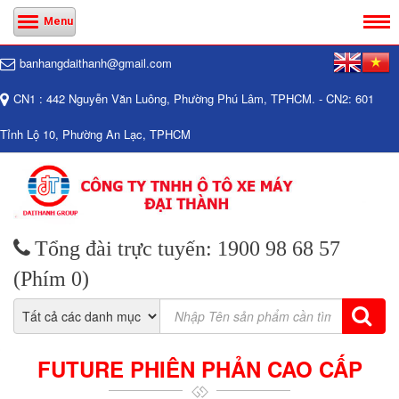
Menu
banhangdaithanh@gmail.com
CN1 : 442 Nguyễn Văn Luông, Phường Phú Lâm, TPHCM. - CN2: 601
Tỉnh Lộ 10, Phường An Lạc, TPHCM
Tổng đài trực tuyến: 1900 98 68 57
(Phím 0)
FUTURE PHIÊN PHẢN CAO CẤP